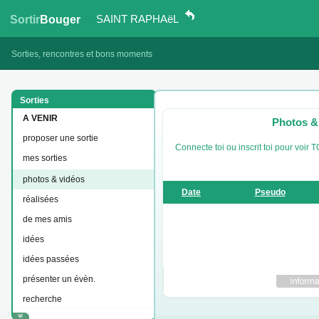
SAINT RAPHAëL
Sortir
Bouger
Sorties, rencontres et bons moments
Sorties
A VENIR
Photos & 
proposer une sortie
Connecte toi ou inscrit toi pour voi
mes sorties
photos & vidéos
Date
Pseudo
réalisées
de mes amis
idées
idées passées
présenter un évèn.
recherche