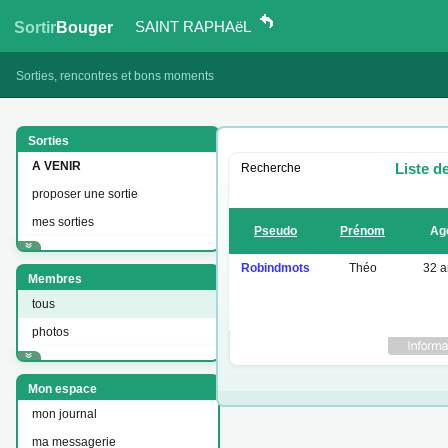
SAINT RAPHAëL
Sortir
Bouger
Sorties, rencontres et bons moments
Sorties
A VENIR
Liste d
Recherche
proposer une sortie
mes sorties
Pseudo
Prénom
Ag
Robindmots
Théo
32 a
Membres
tous
photos
Mon espace
mon journal
ma messagerie